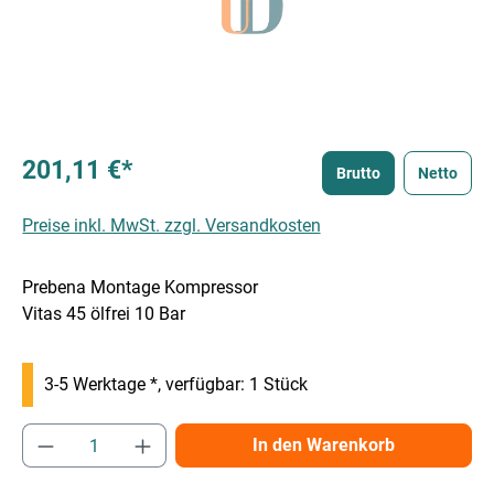
201,11 €*
Brutto
Netto
Preise inkl. MwSt. zzgl. Versandkosten
Prebena Montage Kompressor
Vitas 45 ölfrei 10 Bar
3-5 Werktage *, verfügbar: 1 Stück
Produkt Anzahl: Gib den gewünschten Wert e
In den Warenkorb