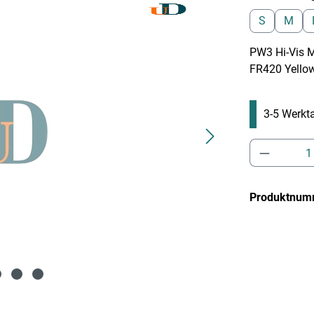
S
M
PW3 Hi-Vis 
FR420 Yello
3-5 Werkta
Produkt 
Produktnum