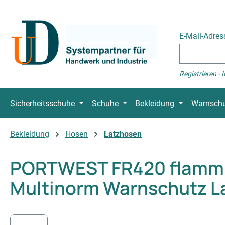
 Hauptinhalt springen
Zur Suche springen
Zur Hauptnavigation springen
E-Mail-Adre
Registrieren
-
I
Sicherheitsschuhe
Schuhe
Bekleidung
Warnschu
Bekleidung
Hosen
Latzhosen
PORTWEST FR420 flam
Multinorm Warnschutz L