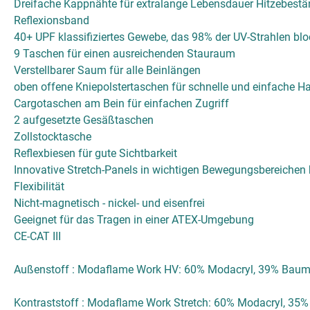
Dreifache Kappnähte für extralange Lebensdauer Hitzebest
Reflexionsband
40+ UPF klassifiziertes Gewebe, das 98% der UV-Strahlen blo
9 Taschen für einen ausreichenden Stauraum
Verstellbarer Saum für alle Beinlängen
oben offene Kniepolstertaschen für schnelle und einfache 
Cargotaschen am Bein für einfachen Zugriff
2 aufgesetzte Gesäßtaschen
Zollstocktasche
Reflexbiesen für gute Sichtbarkeit
Innovative Stretch-Panels in wichtigen Bewegungsbereichen
Flexibilität
Nicht-magnetisch - nickel- und eisenfrei
Geeignet für das Tragen in einer ATEX-Umgebung
CE-CAT III
Außenstoff : Modaflame Work HV: 60% Modacryl, 39% Baumw
Kontraststoff : Modaflame Work Stretch: 60% Modacryl, 35%