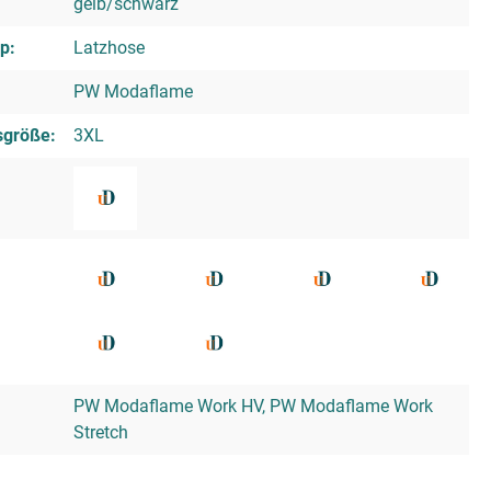
gelb/schwarz
p:
Latzhose
PW Modaflame
sgröße:
3XL
PW Modaflame Work HV, PW Modaflame Work
Stretch