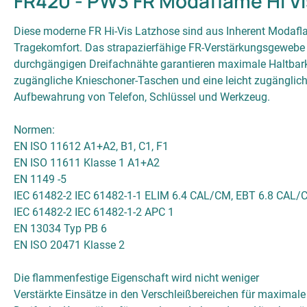
FR420 - PW3 FR Modaflame Hi V
Diese moderne FR Hi-Vis Latzhose sind aus Inherent Modafla
Tragekomfort. Das strapazierfähige FR-Verstärkungsgewebe a
durchgängigen Dreifachnähte garantieren maximale Haltbarke
zugängliche Knieschoner-Taschen und eine leicht zugänglic
Aufbewahrung von Telefon, Schlüssel und Werkzeug.
Normen:
EN ISO 11612 A1+A2, B1, C1, F1
EN ISO 11611 Klasse 1 A1+A2
EN 1149 -5
IEC 61482-2 IEC 61482-1-1 ELIM 6.4 CAL/CM, EBT 6.8 CAL/
IEC 61482-2 IEC 61482-1-2 APC 1
EN 13034 Typ PB 6
EN ISO 20471 Klasse 2
Die flammenfestige Eigenschaft wird nicht weniger
Verstärkte Einsätze in den Verschleißbereichen für maximale