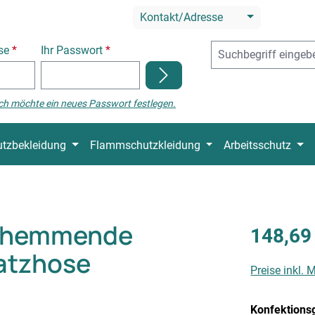
Kontakt/Adresse
sse
*
Ihr Passwort
*
ch möchte ein neues Passwort festlegen.
tzbekleidung
Flammschutzkleidung
Arbeitsschutz
mhemmende
148,69
atzhose
Preise inkl.
Konfektions