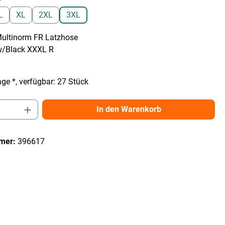
L
XL
2XL
3XL
Multinorm FR Latzhose
w/Black XXXL R
ge *, verfügbar: 27 Stück
Anzahl: Gib den gewünschten Wert ein ode
In den Warenkorb
mer:
396617