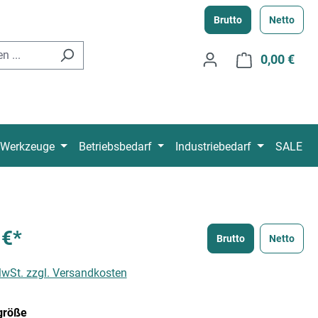
Brutto
Netto
0,00 €
Ware
Werkzeuge
Betriebsbedarf
Industriebedarf
SALE
 €*
Brutto
Netto
 MwSt. zzgl. Versandkosten
auswählen
größe