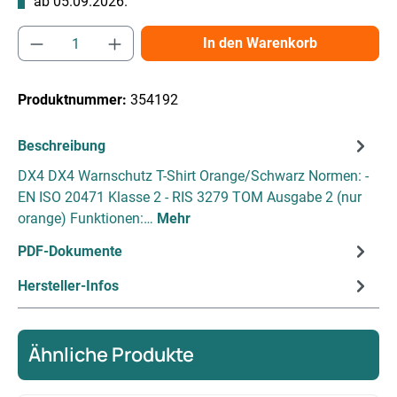
ab 05.09.2026.
Produkt Anzahl: Gib den gewünschten Wert e
In den Warenkorb
Produktnummer:
354192
Beschreibung
DX4 DX4 Warnschutz T-Shirt Orange/Schwarz Normen: -
EN ISO 20471 Klasse 2 - RIS 3279 TOM Ausgabe 2 (nur
orange) Funktionen:…
Mehr
PDF-Dokumente
Hersteller-Infos
Ähnliche Produkte