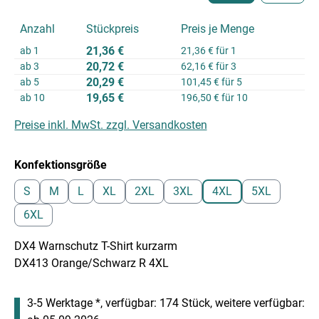
Anzahl
Stückpreis
Preis je Menge
21,36 €
ab
1
21,36 € für 1
20,72 €
ab
3
62,16 € für 3
20,29 €
ab
5
101,45 € für 5
19,65 €
ab
10
196,50 € für 10
Preise inkl. MwSt. zzgl. Versandkosten
auswählen
Konfektionsgröße
S
M
L
XL
2XL
3XL
4XL
5XL
6XL
DX4 Warnschutz T-Shirt kurzarm
DX413 Orange/Schwarz R 4XL
3-5 Werktage *, verfügbar: 174 Stück, weitere verfügbar: