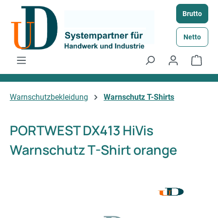
Zum Hauptinhalt springen
Brutto
Netto
Ware
Warnschutzbekleidung
Warnschutz T-Shirts
PORTWEST DX413 HiVis
Warnschutz T-Shirt orange