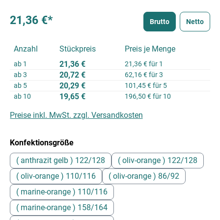
21,36 €*
Brutto
Netto
Anzahl
Stückpreis
Preis je Menge
21,36 €
ab
1
21,36 € für 1
20,72 €
ab
3
62,16 € für 3
20,29 €
ab
5
101,45 € für 5
19,65 €
ab
10
196,50 € für 10
Preise inkl. MwSt. zzgl. Versandkosten
auswählen
Konfektionsgröße
( anthrazit gelb ) 122/128
( oliv-orange ) 122/128
( oliv-orange ) 110/116
( oliv-orange ) 86/92
( marine-orange ) 110/116
( marine-orange ) 158/164