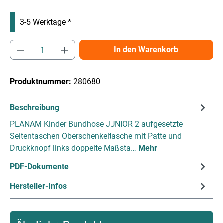
3-5 Werktage *
Produkt Anzahl: Gib den gewünschten Wert e
In den Warenkorb
Produktnummer:
280680
Beschreibung
PLANAM Kinder Bundhose JUNIOR 2 aufgesetzte
Seitentaschen Oberschenkeltasche mit Patte und
Druckknopf links doppelte Maßsta…
Mehr
PDF-Dokumente
Hersteller-Infos