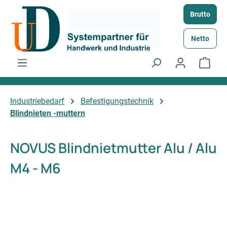
Zum Hauptinhalt springen
Brutto
Netto
Ware
Industriebedarf
Befestigungstechnik
Blindnieten -muttern
NOVUS Blindnietmutter Alu / Alu
M4 - M6