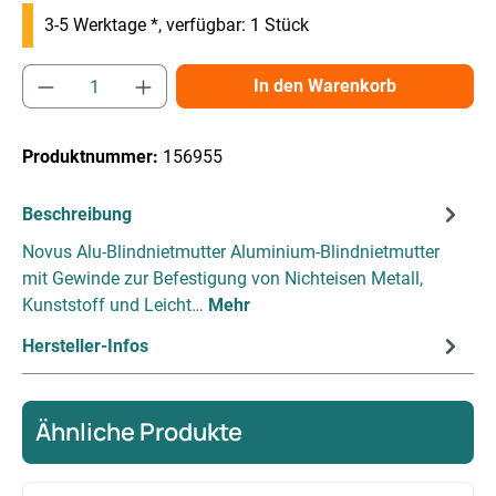
3-5 Werktage *, verfügbar: 1 Stück
Produkt Anzahl: Gib den gewünschten Wert e
In den Warenkorb
Produktnummer:
156955
Beschreibung
Novus Alu-Blindnietmutter Aluminium-Blindnietmutter
mit Gewinde zur Befestigung von Nichteisen Metall,
Kunststoff und Leicht…
Mehr
Hersteller-Infos
Ähnliche Produkte
Produktgalerie überspringen