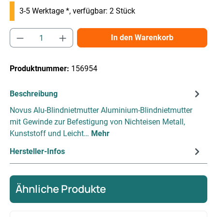
3-5 Werktage *, verfügbar: 2 Stück
Produkt Anzahl: Gib den gewünschten Wert e
In den Warenkorb
Produktnummer:
156954
Beschreibung
Novus Alu-Blindnietmutter Aluminium-Blindnietmutter
mit Gewinde zur Befestigung von Nichteisen Metall,
Kunststoff und Leicht…
Mehr
Hersteller-Infos
Ähnliche Produkte
Produktgalerie überspringen