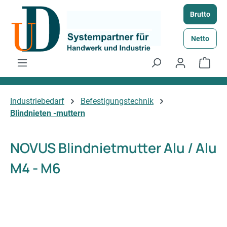
Zum Hauptinhalt springen
Brutto
Netto
Ware
Industriebedarf
Befestigungstechnik
Blindnieten -muttern
NOVUS Blindnietmutter Alu / Alu
M4 - M6