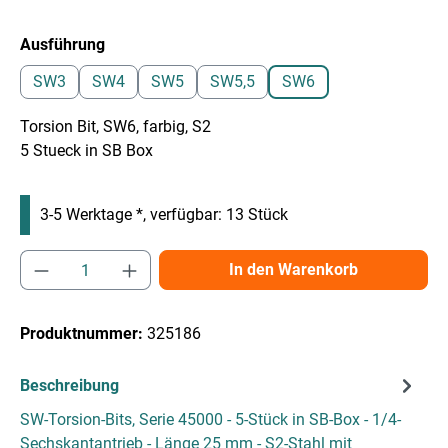
auswählen
Ausführung
SW3
SW4
SW5
SW5,5
SW6
Torsion Bit, SW6, farbig, S2
5 Stueck in SB Box
3-5 Werktage *, verfügbar: 13 Stück
Produkt Anzahl: Gib den gewünschten Wert e
In den Warenkorb
Produktnummer:
325186
Beschreibung
SW-Torsion-Bits, Serie 45000 - 5-Stück in SB-Box - 1/4-
Sechskantantrieb - Länge 25 mm - S2-Stahl mit