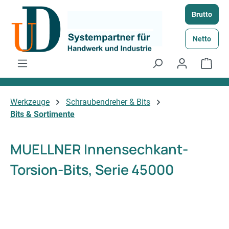
Zum Hauptinhalt springen
Brutto
Netto
Ware
Werkzeuge
Schraubendreher & Bits
Bits & Sortimente
MUELLNER Innensechkant-
Torsion-Bits, Serie 45000