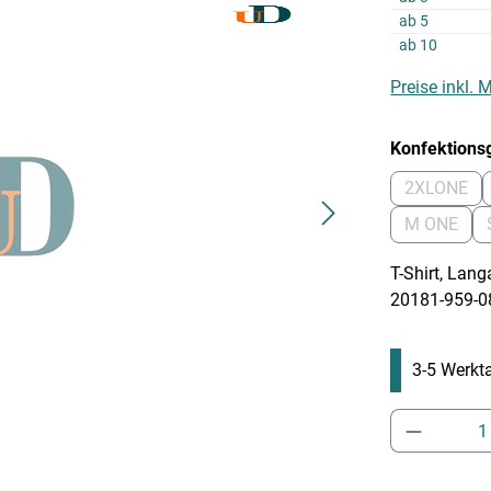
ab
5
ab
10
Preise inkl.
Konfektions
2XLONE
(Diese O
M ONE
(Diese Op
T-Shirt, Lang
20181-959-08
3-5 Werkta
Produkt 