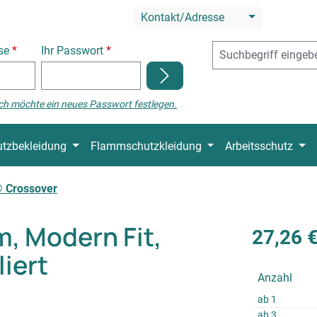
Kontakt/Adresse
sse
*
Ihr Passwort
*
ch möchte ein neues Passwort festlegen.
tzbekleidung
Flammschutzkleidung
Arbeitsschutz
Crossover
, Modern Fit,
27,26 
iert
Anzahl
ab
1
ab
3