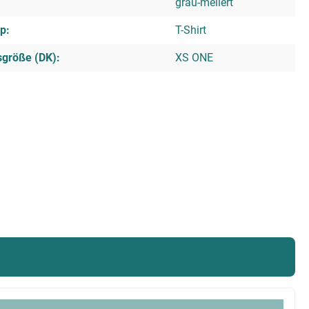
grau-meliert
p:
T-Shirt
sgröße (DK):
XS ONE