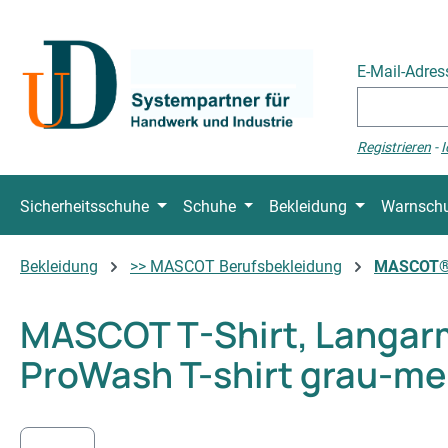
 Hauptinhalt springen
Zur Suche springen
Zur Hauptnavigation springen
E-Mail-Adre
Registrieren
-
I
Sicherheitsschuhe
Schuhe
Bekleidung
Warnschu
Bekleidung
>> MASCOT Berufsbekleidung
MASCOT® 
MASCOT T-Shirt, Langarm
ProWash T-shirt grau-mel