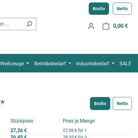
Brutto
Netto
0,00 €
Ware
Werkzeuge
Betriebsbedarf
Industriebedarf
SALE
€*
Brutto
Netto
Stückpreis
Preis je Menge
27,26 €
27,26 € für 1
26,45 €
79,35 € für 3