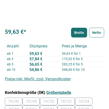
59,63 €*
Brutto
Netto
Anzahl
Stückpreis
Preis je Menge
59,63 €
ab
1
59,63 € für 1
57,84 €
ab
3
173,52 € für 3
56,65 €
ab
5
283,25 € für 5
54,86 €
ab
10
548,60 € für 10
Preise inkl. MwSt. zzgl. Versandkosten
auswählen
Konfektionsgröße (DK)
Größentabelle
76C46
76C48
76C50
76C52
76C54
(Diese Option ist zurzeit nicht verfügbar.)
(Diese Option ist zurzeit nicht verfügbar.)
(Diese Option ist zurzeit nicht verfügbar.
(Diese Option ist zurzeit nich
(Diese Option ist 