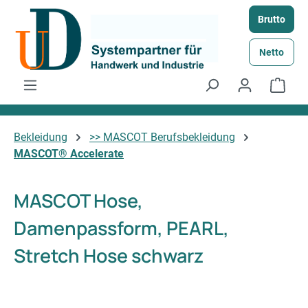
Zum Hauptinhalt springen
Brutto
Netto
Ware
Bekleidung
>> MASCOT Berufsbekleidung
MASCOT® Accelerate
MASCOT Hose,
Damenpassform, PEARL,
Stretch Hose schwarz