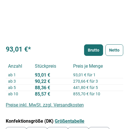
93,01 €*
Brutto
Netto
Anzahl
Stückpreis
Preis je Menge
93,01 €
ab
1
93,01 € für 1
90,22 €
ab
3
270,66 € für 3
88,36 €
ab
5
441,80 € für 5
85,57 €
ab
10
855,70 € für 10
Preise inkl. MwSt. zzgl. Versandkosten
auswählen
Konfektionsgröße (DK)
Größentabelle