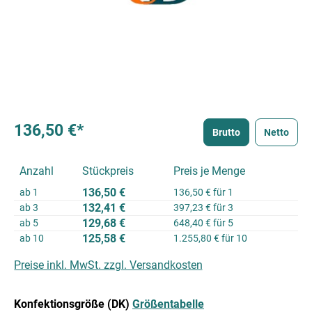
136,50 €*
Brutto
Netto
Anzahl
Stückpreis
Preis je Menge
136,50 €
ab
1
136,50 € für 1
132,41 €
ab
3
397,23 € für 3
129,68 €
ab
5
648,40 € für 5
125,58 €
ab
10
1.255,80 € für 10
Preise inkl. MwSt. zzgl. Versandkosten
auswählen
Konfektionsgröße (DK)
Größentabelle