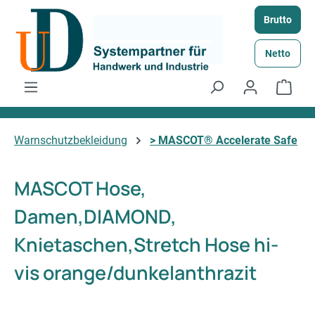
Zum Hauptinhalt springen
Brutto
Netto
Ware
Warnschutzbekleidung
> MASCOT® Accelerate Safe
MASCOT Hose,
Damen,DIAMOND,
Knietaschen,Stretch Hose hi-
vis orange/dunkelanthrazit