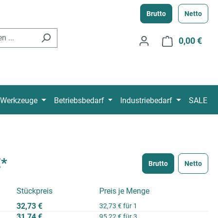
Brutto
Netto
0,00 €
Ware
Werkzeuge
Betriebsbedarf
Industriebedarf
SALE
€*
Brutto
Netto
Stückpreis
Preis je Menge
32,73 €
32,73 € für 1
31,74 €
95,22 € für 3