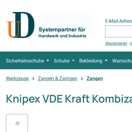
 Hauptinhalt springen
Zur Suche springen
Zur Hauptnavigation springen
E-Mail-Adre
Registrieren
-
I
Sicherheitsschuhe
Schuhe
Bekleidung
Warnschu
Werkzeuge
Zangen & Zwingen
Zangen
Knipex VDE Kraft Kombi