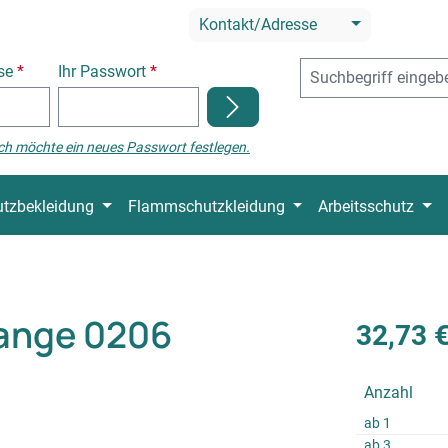
Kontakt/Adresse
sse
*
Ihr Passwort
*
ch möchte ein neues Passwort festlegen.
tzbekleidung
Flammschutzkleidung
Arbeitsschutz
zange 0206
32,73 
Anzahl
ab
1
ab
3