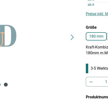
ab
6
Preise inkl.
auswä
Größe
180 mm
Kraft-Kombi
180mm m.M.K
3-5 Werkta
Produkt 
Produktnum