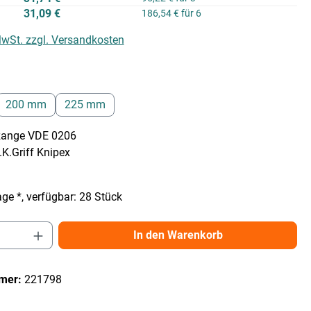
31,09 €
186,54 € für 6
 MwSt. zzgl. Versandkosten
hlen
200 mm
225 mm
zange VDE 0206
.Griff Knipex
ge *, verfügbar: 28 Stück
Anzahl: Gib den gewünschten Wert ein ode
In den Warenkorb
mer:
221798