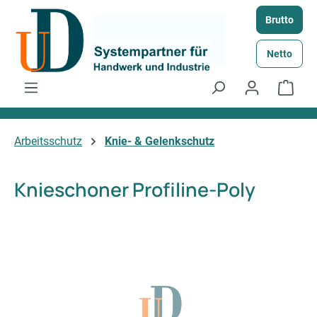
Zum Hauptinhalt springen
Brutto
Netto
Ware
Arbeitsschutz
Knie- & Gelenkschutz
Knieschoner Profiline-Poly