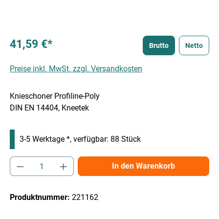
41,59 €*
Brutto
Netto
Preise inkl. MwSt. zzgl. Versandkosten
Knieschoner Profiline-Poly
DIN EN 14404, Kneetek
3-5 Werktage *, verfügbar: 88 Stück
Produkt Anzahl: Gib den gewünschten Wert e
In den Warenkorb
Produktnummer:
221162