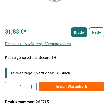
31,83 €*
Brutto
Netto
Preise inkl. MwSt. zzgl. Versandkosten
Kapselgehörschutz Secure 1H
3-5 Werktage *, verfügbar: 16 Stück
Produkt Anzahl: Gib den gewünschten Wert e
In den Warenkorb
Produktnummer:
262715