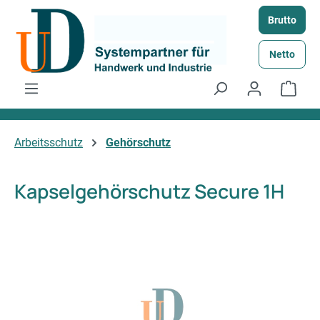
Zum Hauptinhalt springen
Brutto
Netto
Ware
Arbeitsschutz
Gehörschutz
Kapselgehörschutz Secure 1H