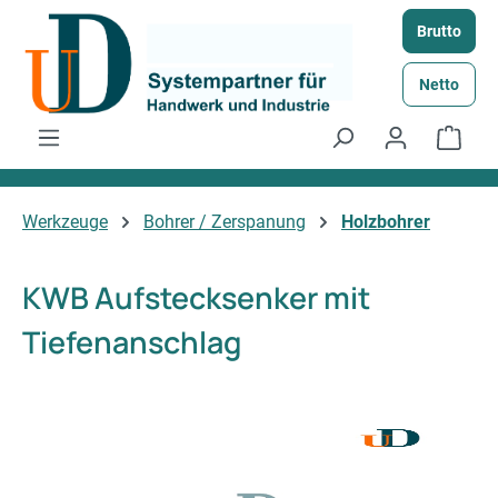
Zum Hauptinhalt springen
Brutto
Netto
Ware
Werkzeuge
Bohrer / Zerspanung
Holzbohrer
KWB Aufstecksenker mit
Tiefenanschlag