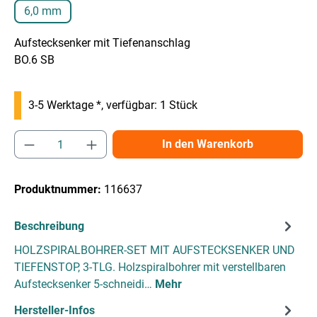
6,0 mm
Aufstecksenker mit Tiefenanschlag
BO.6 SB
3-5 Werktage *, verfügbar: 1 Stück
Produkt Anzahl: Gib den gewünschten Wert e
In den Warenkorb
Produktnummer:
116637
Beschreibung
HOLZSPIRALBOHRER-SET MIT AUFSTECKSENKER UND
TIEFENSTOP, 3-TLG. Holzspiralbohrer mit verstellbaren
Aufstecksenker 5-schneidi…
Mehr
Hersteller-Infos