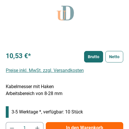
10,53 €*
Brutto
Netto
Preise inkl. MwSt. zzgl. Versandkosten
Kabelmesser mit Haken
Arbeitsbereich von 8-28 mm
3-5 Werktage *, verfügbar: 10 Stück
Produkt Anzahl: Gib den gewünschten Wert e
In den Warenkorb