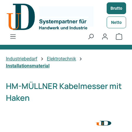
Zum Hauptinhalt springen
Brutto
Netto
Ware
Industriebedarf
Elektrotechnik
Installationsmaterial
HM-MÜLLNER Kabelmesser mit
Haken