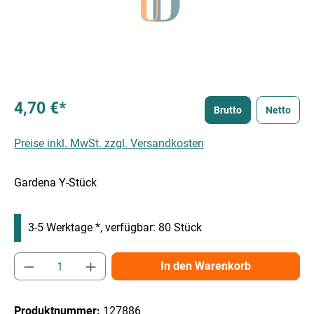
4,70 €*
Brutto
Netto
Preise inkl. MwSt. zzgl. Versandkosten
Gardena Y-Stück
3-5 Werktage *, verfügbar: 80 Stück
Produkt Anzahl: Gib den gewünschten Wert e
In den Warenkorb
Produktnummer:
127886