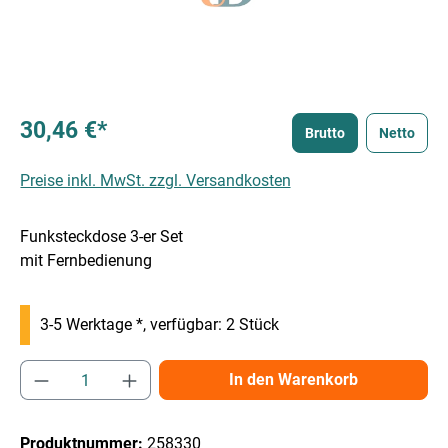
30,46 €*
Brutto
Netto
Preise inkl. MwSt. zzgl. Versandkosten
Funksteckdose 3-er Set
mit Fernbedienung
3-5 Werktage *, verfügbar: 2 Stück
Produkt Anzahl: Gib den gewünschten Wert e
In den Warenkorb
Produktnummer:
258330