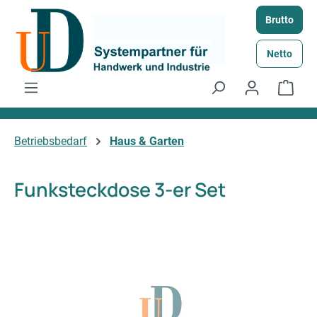
Zum Hauptinhalt springen
Brutto
Netto
Ware
Betriebsbedarf
Haus & Garten
Funksteckdose 3-er Set