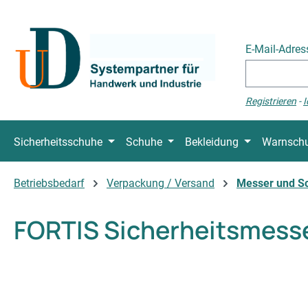
 Hauptinhalt springen
Zur Suche springen
Zur Hauptnavigation springen
E-Mail-Adre
Registrieren
-
I
Sicherheitsschuhe
Schuhe
Bekleidung
Warnschu
Betriebsbedarf
Verpackung / Versand
Messer und S
FORTIS Sicherheitsmesse