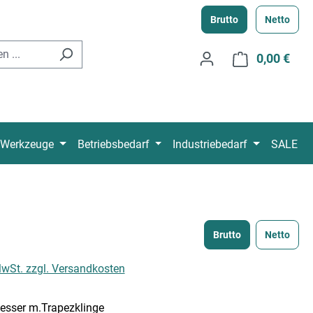
Brutto
Netto
0,00 €
Ware
Werkzeuge
Betriebsbedarf
Industriebedarf
SALE
Brutto
Netto
 MwSt. zzgl. Versandkosten
esser m.Trapezklinge