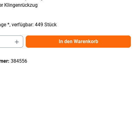
er Klingenrückzug
ge *, verfügbar: 449 Stück
Anzahl: Gib den gewünschten Wert ein ode
In den Warenkorb
mer:
384556