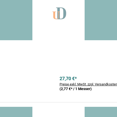
27,70 €*
Preise exkl. MwSt. zzgl. Versandkoste
(2,77 €* / 1 Messer)