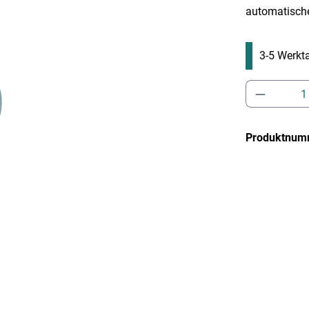
automatisch
3-5 Werkta
Produkt 
Produktnum