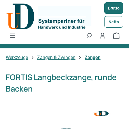
Zum Hauptinhalt springen
Brutto
Netto
Ware
Werkzeuge
Zangen & Zwingen
Zangen
FORTIS Langbeckzange, runde
Backen