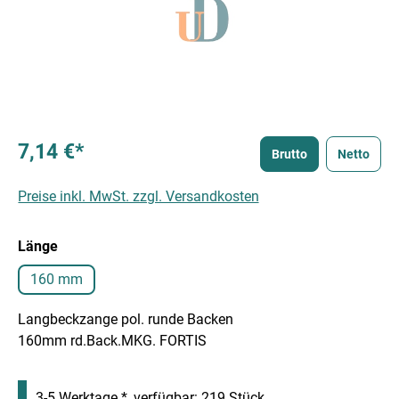
7,14 €*
Brutto
Netto
Preise inkl. MwSt. zzgl. Versandkosten
auswählen
Länge
160 mm
Langbeckzange pol. runde Backen
160mm rd.Back.MKG. FORTIS
3-5 Werktage *, verfügbar: 219 Stück