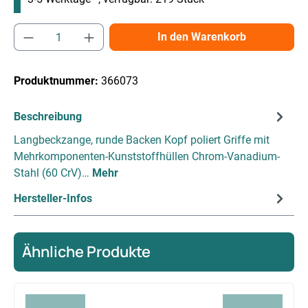
Produkt Anzahl: Gib den gewünschten Wert e
In den Warenkorb
Produktnummer:
366073
Beschreibung
Langbeckzange, runde Backen Kopf poliert Griffe mit
Mehrkomponenten-Kunststoffhüllen Chrom-Vanadium-
Stahl (60 CrV)…
Mehr
Hersteller-Infos
Ähnliche Produkte
Produktgalerie überspringen