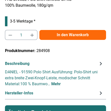
100% Baumwolle, 180g/qm
3-5 Werktage *
Produkt Anzahl: Gib den gewünschten Wert e
In den Warenkorb
Produktnummer:
284908
Beschreibung
DANIEL - 91590 Polo Shirt Ausführung: Polo-Shirt uni
extra breite Zwei-Knopf-Leiste, modischer Schnitt
Material:100 % Baumwo…
Mehr
Hersteller-Infos