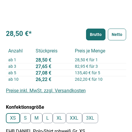
28,50 €*
Brutto
Netto
Anzahl
Stückpreis
Preis je Menge
28,50 €
ab
1
28,50 € für 1
27,65 €
ab
3
82,95 € für 3
27,08 €
ab
5
135,40 € für 5
26,22 €
ab
10
262,20 € für 10
Preise inkl. MwSt. zzgl. Versandkosten
auswählen
Konfektionsgröße
XS
S
M
L
XL
XXL
3XL
FHB DANIEL Polo-Shirt rohweiß Gr. XS