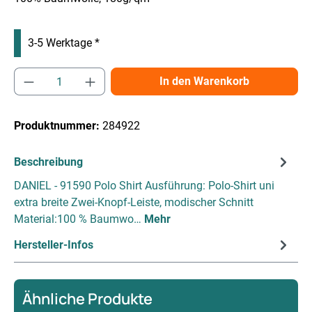
3-5 Werktage *
Produkt Anzahl: Gib den gewünschten Wert e
In den Warenkorb
Produktnummer:
284922
Beschreibung
DANIEL - 91590 Polo Shirt Ausführung: Polo-Shirt uni
extra breite Zwei-Knopf-Leiste, modischer Schnitt
Material:100 % Baumwo…
Mehr
Hersteller-Infos
Ähnliche Produkte