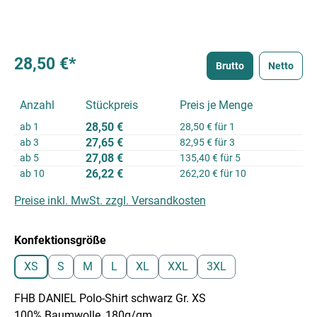
28,50 €*
Brutto
Netto
Anzahl
Stückpreis
Preis je Menge
28,50 €
ab
1
28,50 € für 1
27,65 €
ab
3
82,95 € für 3
27,08 €
ab
5
135,40 € für 5
26,22 €
ab
10
262,20 € für 10
Preise inkl. MwSt. zzgl. Versandkosten
auswählen
Konfektionsgröße
XS
S
M
L
XL
XXL
3XL
FHB DANIEL Polo-Shirt schwarz Gr. XS
100% Baumwolle, 180g/qm