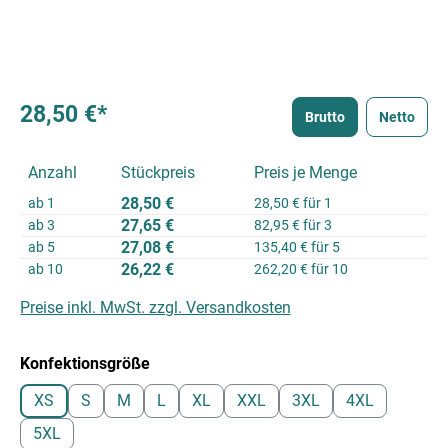
28,50 €*
Brutto
Netto
Anzahl
Stückpreis
Preis je Menge
28,50 €
ab
1
28,50 € für 1
27,65 €
ab
3
82,95 € für 3
27,08 €
ab
5
135,40 € für 5
26,22 €
ab
10
262,20 € für 10
Preise inkl. MwSt. zzgl. Versandkosten
auswählen
Konfektionsgröße
XS
S
M
L
XL
XXL
3XL
4XL
5XL