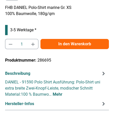
FHB DANIEL Polo-Shirt marine Gr. XS
100% Baumwolle, 180g/qm
3-5 Werktage *
Produkt Anzahl: Gib den gewünschten Wert e
In den Warenkorb
Produktnummer:
286695
Beschreibung
DANIEL - 91590 Polo Shirt Ausführung: Polo-Shirt uni
extra breite Zwei-Knopf-Leiste, modischer Schnitt
Material:100 % Baumwo…
Mehr
Hersteller-Infos