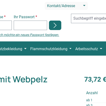
Kontakt/Adresse
sse
*
Ihr Passwort
*
ch möchte ein neues Passwort festlegen.
tzbekleidung
Flammschutzkleidung
Arbeitsschutz
mit Webpelz
73,72 
Anzahl
ab
1
ab
3