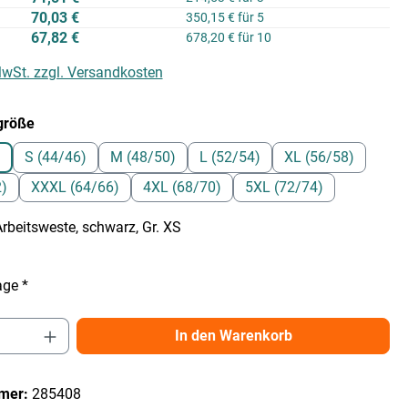
70,03 €
350,15 € für 5
67,82 €
678,20 € für 10
 MwSt. zzgl. Versandkosten
auswählen
größe
S (44/46)
M (48/50)
L (52/54)
XL (56/58)
2)
XXXL (64/66)
4XL (68/70)
5XL (72/74)
beitsweste, schwarz, Gr. XS
age *
Anzahl: Gib den gewünschten Wert ein ode
In den Warenkorb
mer:
285408