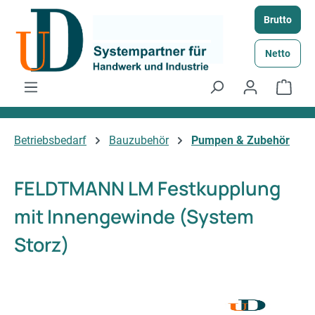
Zum Hauptinhalt springen
Brutto
Netto
Ware
Betriebsbedarf
Bauzubehör
Pumpen & Zubehör
FELDTMANN LM Festkupplung
mit Innengewinde (System
Storz)