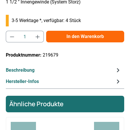
1 1/2 " Innengewinde (System Storz)
3-5 Werktage *, verfügbar: 4 Stück
Produkt Anzahl: Gib den gewünschten Wert e
In den Warenkorb
Produktnummer:
219679
Beschreibung
Hersteller-Infos
Ähnliche Produkte
Produktgalerie überspringen