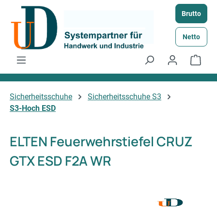
Zum Hauptinhalt springen
Brutto
Netto
Ware
Sicherheitsschuhe
Sicherheitsschuhe S3
S3-Hoch ESD
ELTEN Feuerwehrstiefel CRUZ
GTX ESD F2A WR