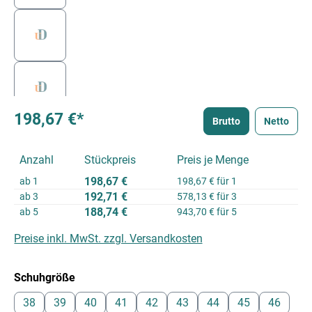
198,67 €*
Brutto
Netto
Anzahl
Stückpreis
Preis je Menge
198,67 €
ab
1
198,67 € für 1
192,71 €
ab
3
578,13 € für 3
188,74 €
ab
5
943,70 € für 5
Preise inkl. MwSt. zzgl. Versandkosten
auswählen
Schuhgröße
38
39
40
41
42
43
44
45
46