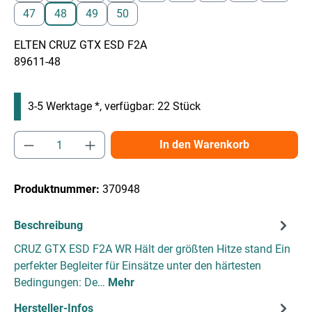
47
48
49
50
ELTEN CRUZ GTX ESD F2A
89611-48
3-5 Werktage *, verfügbar: 22 Stück
Produkt Anzahl: Gib den gewünschten Wert e
In den Warenkorb
Produktnummer:
370948
Beschreibung
CRUZ GTX ESD F2A WR Hält der größten Hitze stand Ein
perfekter Begleiter für Einsätze unter den härtesten
Bedingungen: De…
Mehr
Hersteller-Infos