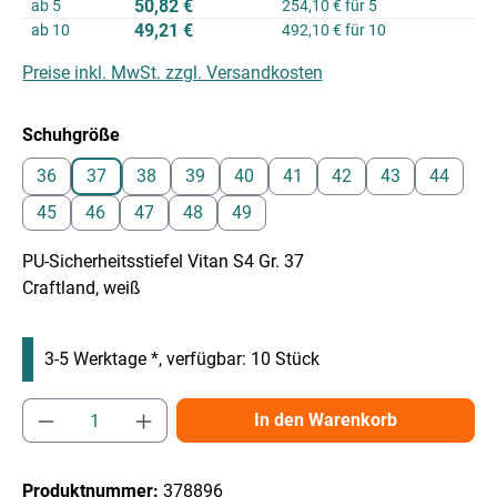
50,82 €
ab
5
254,10 € für 5
49,21 €
ab
10
492,10 € für 10
Preise inkl. MwSt. zzgl. Versandkosten
auswählen
Schuhgröße
36
37
38
39
40
41
42
43
44
45
46
47
48
49
PU-Sicherheitsstiefel Vitan S4 Gr. 37
Craftland, weiß
3-5 Werktage *, verfügbar: 10 Stück
Produkt Anzahl: Gib den gewünschten Wert e
In den Warenkorb
Produktnummer:
378896