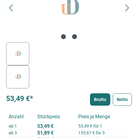
53,49 €*
Brutto
Netto
Anzahl
Stückpreis
Preis je Menge
53,49 €
ab
1
53,49 € für 1
51,89 €
ab
3
155,67 € für 3