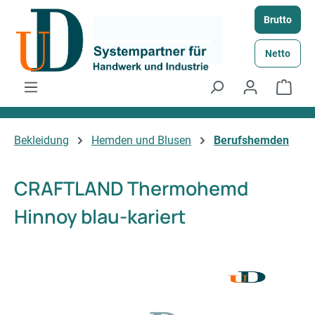
Zum Hauptinhalt springen
Brutto
Netto
Ware
Bekleidung
Hemden und Blusen
Berufshemden
CRAFTLAND Thermohemd
Hinnoy blau-kariert