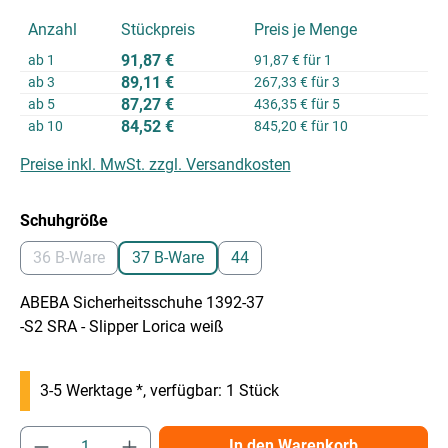
Anzahl
Stückpreis
Preis je Menge
91,87 €
ab
1
91,87 € für 1
89,11 €
ab
3
267,33 € für 3
87,27 €
ab
5
436,35 € für 5
84,52 €
ab
10
845,20 € für 10
Preise inkl. MwSt. zzgl. Versandkosten
auswählen
Schuhgröße
36 B-Ware
37 B-Ware
44
(Diese Option ist zurzeit nicht verfügbar.)
(Diese Option ist zurzeit nicht verfügbar.)
ABEBA Sicherheitsschuhe 1392-37
-S2 SRA - Slipper Lorica weiß
3-5 Werktage *, verfügbar: 1 Stück
Produkt Anzahl: Gib den gewünschten Wert e
In den Warenkorb