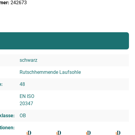
mer:
242673
schwarz
Rutschhemmende Laufsohle
e:
48
EN ISO
20347
klasse:
OB
tionen: