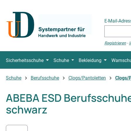
 Hauptinhalt springen
Zur Suche springen
Zur Hauptnavigation springen
E-Mail-Adre
Registrieren
-
I
Sicherheitsschuhe
Schuhe
Bekleidung
Warnschu
Schuhe
Berufsschuhe
Clogs/Pantoletten
Clogs/P
ABEBA ESD Berufsschuhe 
schwarz