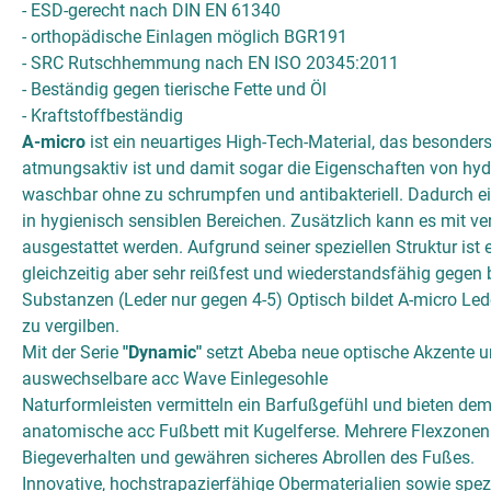
- ESD-gerecht nach DIN EN 61340
- orthopädische Einlagen möglich BGR191
- SRC Rutschhemmung nach EN ISO 20345:2011
- Beständig gegen tierische Fette und Öl
- Kraftstoffbeständig
A-micro
ist ein neuartiges High-Tech-Material, das besonde
atmungsaktiv ist und damit sogar die Eigenschaften von hydro
waschbar ohne zu schrumpfen und antibakteriell. Dadurch ei
in hygienisch sensiblen Bereichen. Zusätzlich kann es mit v
ausgestattet werden. Aufgrund seiner speziellen Struktur ist
gleichzeitig aber sehr reißfest und wiederstandsfähig gegen
Substanzen (Leder nur gegen 4-5) Optisch bildet A-micro Le
zu vergilben.
Mit der Serie
"Dynamic"
setzt Abeba neue optische Akzente un
auswechselbare acc Wave Einlegesohle
Naturformleisten vermitteln ein Barfußgefühl und bieten dem 
anatomische acc Fußbett mit Kugelferse. Mehrere Flexzonen 
Biegeverhalten und gewähren sicheres Abrollen des Fußes.
Innovative, hochstrapazierfähige Obermaterialien sowie spezi