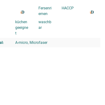
Fersenri
HACCP
emen
küchen
waschb
geeigne
ar
t
al:
A-micro, Microfaser