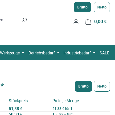
Brutto
Netto
0,00 €
Ware
Werkzeuge
Betriebsbedarf
Industriebedarf
SALE
€*
Brutto
Netto
Stückpreis
Preis je Menge
51,88 €
51,88 € für 1
50,33 €
150,99 € für 3