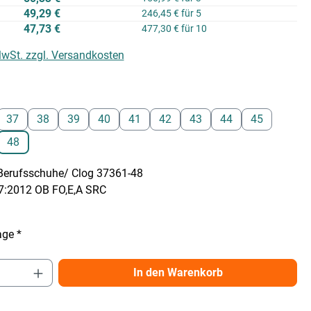
49,29 €
246,45 € für 5
47,73 €
477,30 € für 10
 MwSt. zzgl. Versandkosten
auswählen
37
38
39
40
41
42
43
44
45
48
erufsschuhe/ Clog 37361-48
7:2012 OB FO,E,A SRC
age *
Anzahl: Gib den gewünschten Wert ein ode
In den Warenkorb