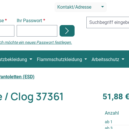
Kontakt/Adresse
sse
*
Ihr Passwort
*
ch möchte ein neues Passwort festlegen.
tzbekleidung
Flammschutzkleidung
Arbeitsschutz
antoletten (ESD)
/ Clog 37361
51,88 
Anzahl
ab
1
ab
3