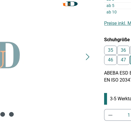
ab
5
ab
10
Preise inkl.
Schuhgröße
35
36
46
47
ABEBA ESD B
EN ISO 2034
3-5 Werkt
Produkt 