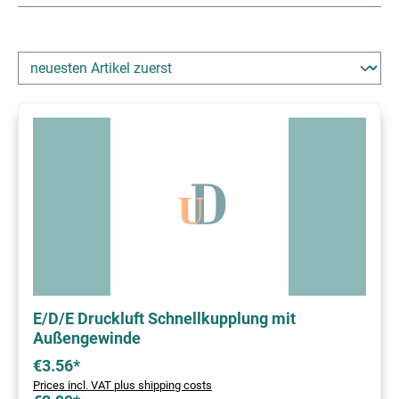
E/D/E Druckluft Schnellkupplung mit
Außengewinde
€3.56*
Prices incl. VAT plus shipping costs