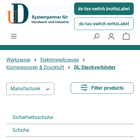
Skip to main content
ds-tax-switch.bruttoLabel
ds-tax-switch.nettoLabel
Shop
Werkzeuge
Elektrowerkzeuge
Kompressoren & Druckluft
DL Steckverbinder
Filter products
Manufacturer
Sicherheitsschuhe
Schuhe