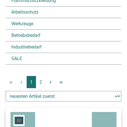
Flammschutzkleidung
Arbeitsschutz
Werkzeuge
Betriebsbedarf
Industriebedarf
SALE
Page
Page
1
2