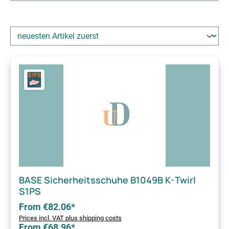
BASE Sicherheitsschuhe B1049B K-Twirl
S1PS
From €82.06*
Prices incl. VAT plus shipping costs
From €68.96*