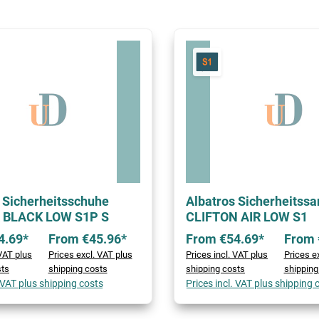
 Sicherheitsschuhe
Albatros Sicherheitssa
 BLACK LOW S1P S
CLIFTON AIR LOW S1
4.69*
From €45.96*
From €54.69*
From 
 VAT plus
Prices excl. VAT plus
Prices incl. VAT plus
Prices e
sts
shipping costs
shipping costs
shipping
. VAT plus shipping costs
Prices incl. VAT plus shipping 