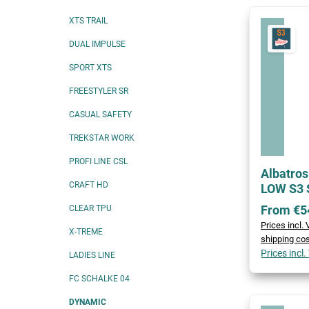
XTS TRAIL
DUAL IMPULSE
SPORT XTS
FREESTYLER SR
CASUAL SAFETY
TREKSTAR WORK
PROFI LINE CSL
Albatros
CRAFT HD
LOW S3 
From €5
CLEAR TPU
Prices incl.
X-TREME
shipping co
Prices incl
LADIES LINE
FC SCHALKE 04
DYNAMIC