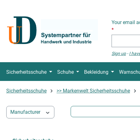
p to main content
Skip to search
Skip to main navigation
Your email a
*
Sign up
-
I hav
Sicherheitsschuhe
Schuhe
Bekleidung
Warnschu
Sicherheitsschuhe
>> Markenwelt Sicherheitsschuhe
Manufacturer