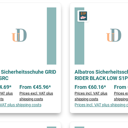
 Sicherheitsschuhe GRID
Albatros Sicherheitss
SRC
RIDER BLACK LOW S1P
4.69*
From €45.96*
From €60.16*
From 
 VAT plus
Prices excl. VAT plus
Prices incl. VAT plus
Prices e
sts
shipping costs
shipping costs
shipping
. VAT plus shipping costs
Prices incl. VAT plus shipping 