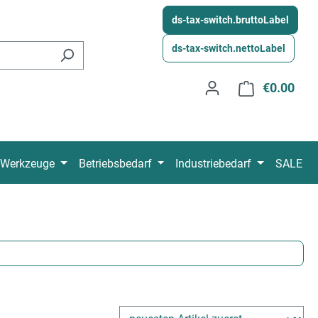
ds-tax-switch.bruttoLabel
ds-tax-switch.nettoLabel
€0.00
Shop
Werkzeuge
Betriebsbedarf
Industriebedarf
SALE