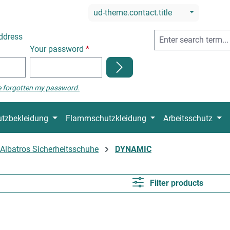
ud-theme.contact.title
ddress
Your password
*
e forgotten my password.
tzbekleidung
Flammschutzkleidung
Arbeitsschutz
Albatros Sicherheitsschuhe
DYNAMIC
Filter products