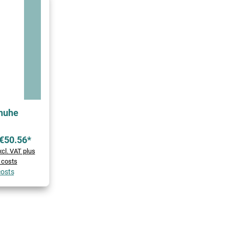
chuhe
€50.56*
xcl. VAT plus
 costs
costs