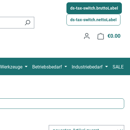
ds-tax-switch.bruttoLabel
ds-tax-switch.nettoLabel
€0.00
Shop
Werkzeuge
Betriebsbedarf
Industriebedarf
SALE