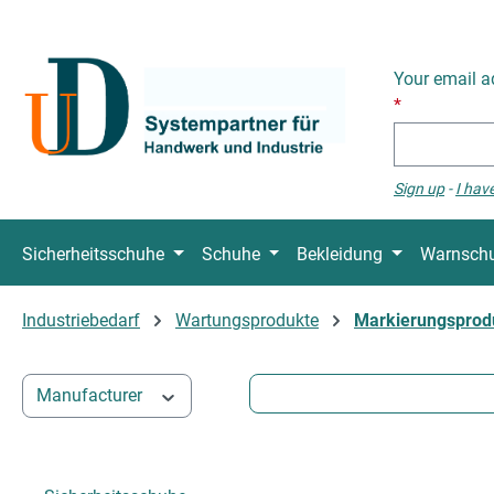
p to main content
Skip to search
Skip to main navigation
Your email a
*
Sign up
-
I hav
Sicherheitsschuhe
Schuhe
Bekleidung
Warnschu
Industriebedarf
Wartungsprodukte
Markierungsprod
Manufacturer