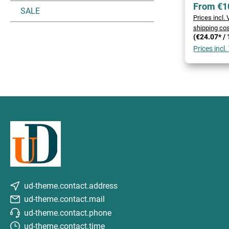
From €1
SALE
Prices incl.
shipping co
(€24.07* / 
Prices incl
ud-theme.contact.address
ud-theme.contact.mail
ud-theme.contact.phone
ud-theme.contact.time