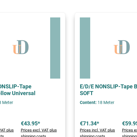
ONSLIP-Tape
E/D/E NONSLIP-Tape B
llow Universal
SOFT
8 Meter
Content:
18 Meter
€43.95*
€71.34*
€59.9
 VAT plus
Prices excl. VAT plus
Prices incl. VAT plus
Prices e
sts
shipping costs
shipping costs
shipping