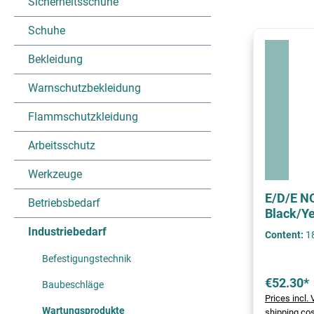
Sicherheitsschuhe
Schuhe
Bekleidung
Warnschutzbekleidung
Flammschutzkleidung
Arbeitsschutz
Werkzeuge
E/D/E N
Betriebsbedarf
Black/Ye
Industriebedarf
Content:
1
Befestigungstechnik
€52.30*
Baubeschläge
Prices incl.
Wartungsprodukte
shipping co