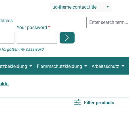
ud-theme.contact.title
ddress
Your password
*
e forgotten my password.
tzbekleidung
Flammschutzkleidung
Arbeitsschutz
ukte
Filter products