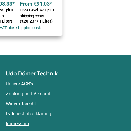
08.33*
From €91.03*
 VAT plus
Prices excl. VAT plus
sts
shipping costs
1 Liter)
(€20.23* / 1 Liter)
. VAT plus shipping costs
Udo Dömer Technik
Unsere AGB's
Zahlung und Versand
Widerrufsrecht
Datenschutzerklärung
Impressum