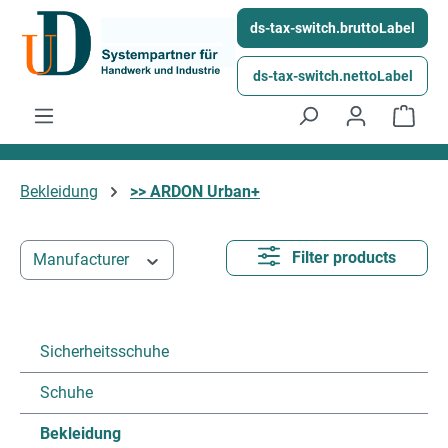
Skip to main content
ds-tax-switch.bruttoLabel
ds-tax-switch.nettoLabel
Shop
Bekleidung
>> ARDON Urban+
Filter products
Manufacturer
Sicherheitsschuhe
Schuhe
Bekleidung