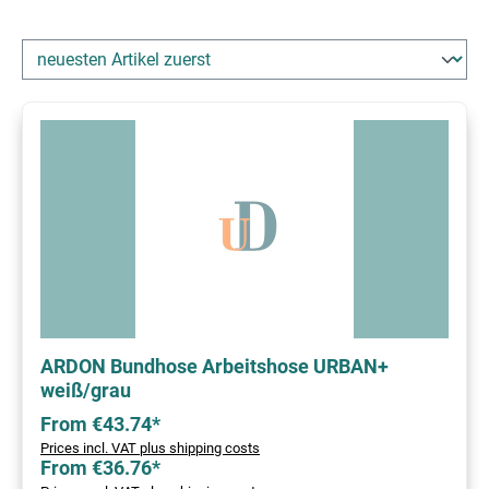
ARDON Bundhose Arbeitshose URBAN+
weiß/grau
From €43.74*
Prices incl. VAT plus shipping costs
From €36.76*