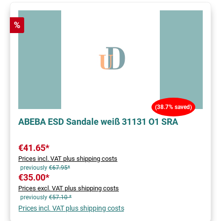
Discount
%
(38.7% saved)
ABEBA ESD Sandale weiß 31131 O1 SRA
€41.65*
Prices incl. VAT plus shipping costs
previously
€67.95*
€35.00*
Prices excl. VAT plus shipping costs
previously
€57.10 *
Prices incl. VAT plus shipping costs