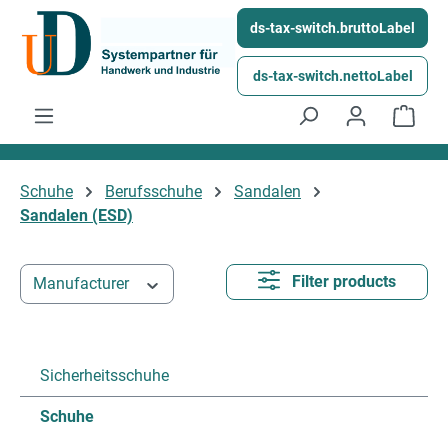
Skip to main content
ds-tax-switch.bruttoLabel
ds-tax-switch.nettoLabel
Shop
Schuhe
Berufsschuhe
Sandalen
Sandalen (ESD)
Filter products
Manufacturer
Sicherheitsschuhe
Schuhe