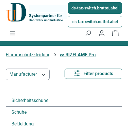
Skip to main content
ds-tax-switch.bruttoLabel
ds-tax-switch.nettoLabel
Shop
Flammschutzkleidung
>> BIZFLAME Pro
Filter products
Manufacturer
Sicherheitsschuhe
Schuhe
Bekleidung