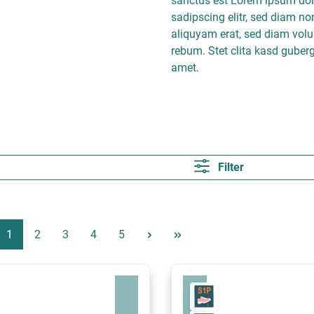
sanctus est Lorem ipsum dolo
sadipscing elitr, sed diam n
aliquyam erat, sed diam volu
rebum. Stet clita kasd guber
amet.
Filter
Pagina
Pagina
Pagina
Pagina
Pagina
1
2
3
4
5