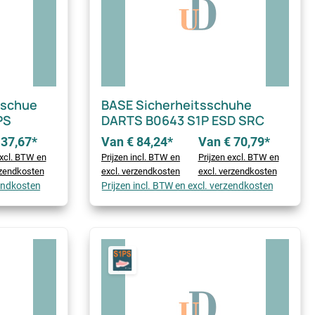
bschue
BASE Sicherheitsschuhe
PS
DARTS B0643 S1P ESD SRC
 37,67*
Van € 84,24*
Van € 70,79*
excl. BTW en
Prijzen incl. BTW en
Prijzen excl. BTW en
rzendkosten
excl. verzendkosten
excl. verzendkosten
zendkosten
Prijzen incl. BTW en excl. verzendkosten