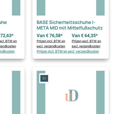
uhe
BASE Sicherheitsschuhe I-
META MID mit Mittelfußschutz
 72,63*
Van € 76,58*
Van € 64,35*
excl. BTW en
Prijzen incl. BTW en
Prijzen excl. BTW en
rzendkosten
excl. verzendkosten
excl. verzendkosten
zendkosten
Prijzen incl. BTW en excl. verzendkosten