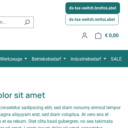
ds-tax-switch.bruttoLabel
ds-tax-switch.nettoLabel
€ 0,00
Wink
Werkzeuge
Betriebsbedarf
Industriebedarf
SALE
lor sit amet
consetetur sadipscing elitr, sed diam nonumy eirmod tempor
 magna aliquyam erat, sed diam voluptua. At vero eos et
 et ea rebum. Stet clita kasd gubergren, no sea takimata