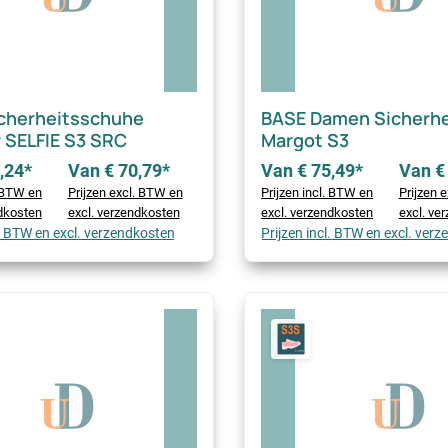
cherheitsschuhe
BASE Damen Sicherh
 SELFIE S3 SRC
Margot S3
,24*
Van € 70,79*
Van € 75,49*
Van €
. BTW en
Prijzen excl. BTW en
Prijzen incl. BTW en
Prijzen 
ndkosten
excl. verzendkosten
excl. verzendkosten
excl. ve
l. BTW en excl. verzendkosten
Prijzen incl. BTW en excl. ver