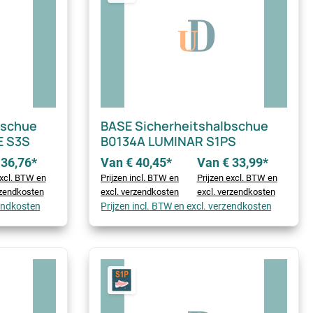
bschue
BASE Sicherheitshalbschue
 S3S
B0134A LUMINAR S1PS
 36,76*
Van € 40,45*
Van € 33,99*
excl. BTW en
Prijzen incl. BTW en
Prijzen excl. BTW en
rzendkosten
excl. verzendkosten
excl. verzendkosten
zendkosten
Prijzen incl. BTW en excl. verzendkosten