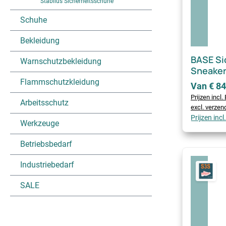
Stabilus Sicherheitsschuhe
Schuhe
Bekleidung
BASE Si
Warnschutzbekleidung
Sneaker
Flammschutzkleidung
Van € 84
Prijzen incl
Arbeitsschutz
excl. verze
Prijzen inc
Werkzeuge
Betriebsbedarf
Industriebedarf
SALE