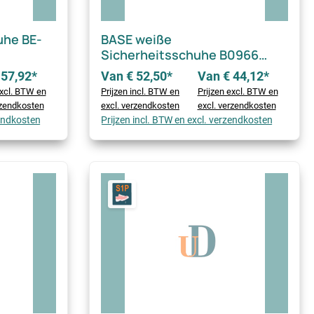
uhe BE-
BASE weiße
Sicherheitsschuhe B0966
KUMA TOP S2 SRC
 57,92*
Van € 52,50*
Van € 44,12*
excl. BTW en
Prijzen incl. BTW en
Prijzen excl. BTW en
rzendkosten
excl. verzendkosten
excl. verzendkosten
zendkosten
Prijzen incl. BTW en excl. verzendkosten