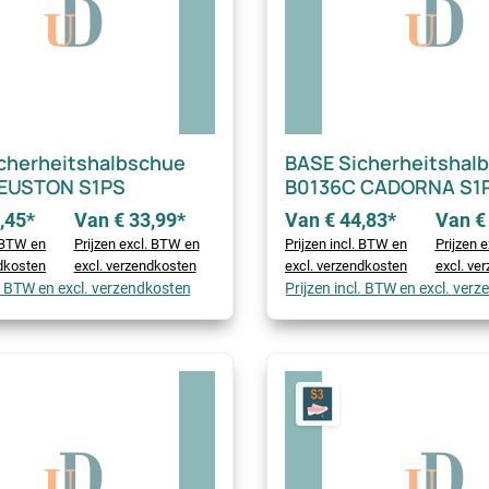
cherheitshalbschue
BASE Sicherheitshal
 EUSTON S1PS
B0136C CADORNA S1
,45*
Van € 33,99*
Van € 44,83*
Van €
. BTW en
Prijzen excl. BTW en
Prijzen incl. BTW en
Prijzen 
ndkosten
excl. verzendkosten
excl. verzendkosten
excl. ve
l. BTW en excl. verzendkosten
Prijzen incl. BTW en excl. ver