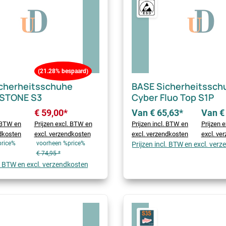
(21.28% bespaard)
cherheitsschuhe
BASE Sicherheitsschu
STONE S3
Cyber Fluo Top S1P
€ 59,00*
Van € 65,63*
Van €
. BTW en
Prijzen excl. BTW en
Prijzen incl. BTW en
Prijzen 
ndkosten
excl. verzendkosten
excl. verzendkosten
excl. ve
price%
voorheen %price%
Prijzen incl. BTW en excl. ver
€ 74,95 *
l. BTW en excl. verzendkosten