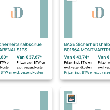
cherheitshalbschue
BASE Sicherheitshal
 ARENAL S1PS
B0136A MONTMARTRE
,83*
Van € 37,67*
Van € 43,74*
Van €
. BTW en
Prijzen excl. BTW en
Prijzen incl. BTW en
Prijzen 
ndkosten
excl. verzendkosten
excl. verzendkosten
excl. ve
l. BTW en excl. verzendkosten
Prijzen incl. BTW en excl. ver