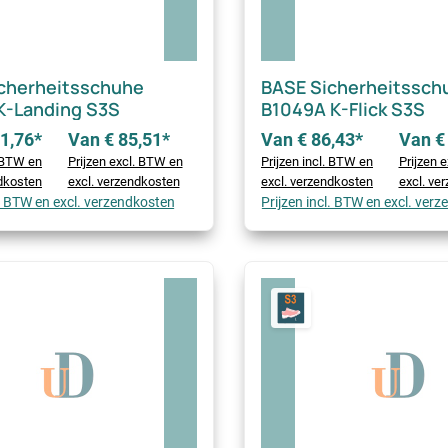
cherheitsschuhe
BASE Sicherheitssch
K-Landing S3S
B1049A K-Flick S3S
1,76*
Van € 85,51*
Van € 86,43*
Van €
. BTW en
Prijzen excl. BTW en
Prijzen incl. BTW en
Prijzen 
ndkosten
excl. verzendkosten
excl. verzendkosten
excl. ve
l. BTW en excl. verzendkosten
Prijzen incl. BTW en excl. ver