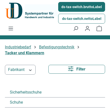
Ga naar de hoofdinhoud
ds-tax-switch.bruttoLabel
ds-tax-switch.nettoLabel
Wink
Industriebedarf
Befestigungstechnik
Tacker und Klammern
Filter
Fabrikant
Sicherheitsschuhe
Schuhe