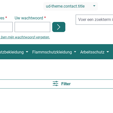
ud-theme.contact.title
res
*
Uw wachtwoord
*
k ben mijn wachtwoord vergeten.
tzbekleidung
Flammschutzkleidung
Arbeitsschutz
Filter