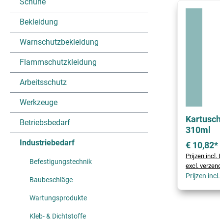
Schuhe
Bekleidung
Warnschutzbekleidung
Flammschutzkleidung
Arbeitsschutz
Werkzeuge
Kartusch
Betriebsbedarf
310ml
Industriebedarf
€ 10,82*
Prijzen incl
Befestigungstechnik
excl. verze
Prijzen inc
Baubeschläge
Wartungsprodukte
Kleb- & Dichtstoffe