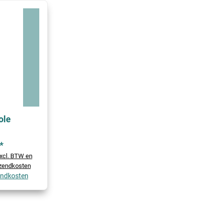
ole
*
excl. BTW en
rzendkosten
zendkosten