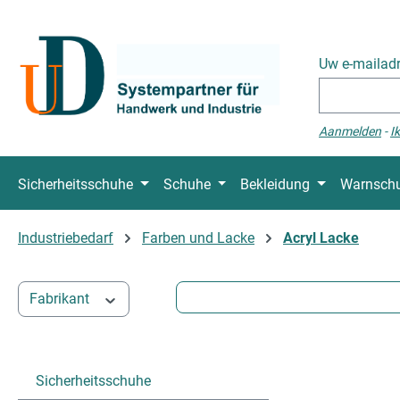
naar de hoofdinhoud
Ga naar de zoekopdracht
Ga naar de hoofdnavigatie
Uw e-mailad
Aanmelden
-
I
Sicherheitsschuhe
Schuhe
Bekleidung
Warnschu
Industriebedarf
Farben und Lacke
Acryl Lacke
Fabrikant
Sicherheitsschuhe