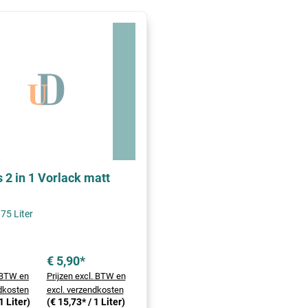
 2 in 1 Vorlack matt
75 Liter
€ 5,90*
. BTW en
Prijzen excl. BTW en
ndkosten
excl. verzendkosten
1 Liter)
(€ 15,73* / 1 Liter)