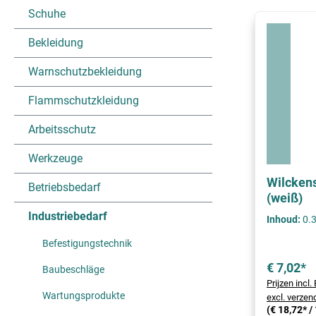
Schuhe
Bekleidung
Warnschutzbekleidung
Flammschutzkleidung
Arbeitsschutz
Werkzeuge
Wilckens
Betriebsbedarf
(weiß)
Industriebedarf
Inhoud:
0.3
Befestigungstechnik
€ 7,02*
Baubeschläge
Prijzen incl
Wartungsprodukte
excl. verze
(€ 18,72* / 