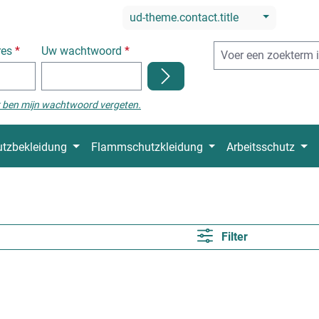
ud-theme.contact.title
res
*
Uw wachtwoord
*
k ben mijn wachtwoord vergeten.
tzbekleidung
Flammschutzkleidung
Arbeitsschutz
Filter