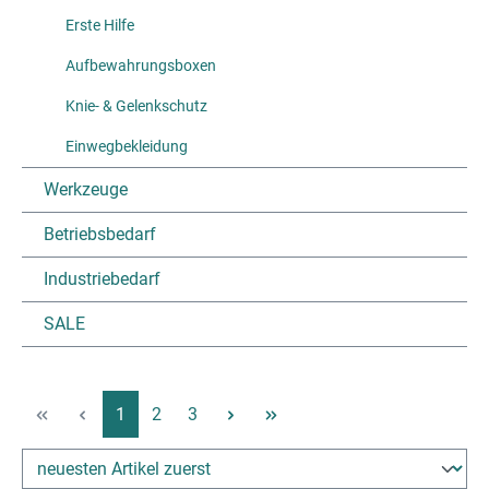
Erste Hilfe
Aufbewahrungsboxen
Knie- & Gelenkschutz
Einwegbekleidung
Werkzeuge
Betriebsbedarf
Industriebedarf
SALE
Pagina
Pagina
Pagina
1
2
3