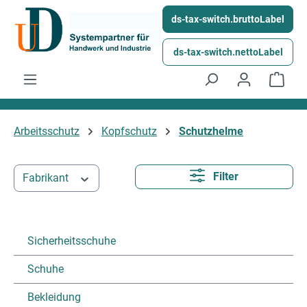
Ga naar de hoofdinhoud
ds-tax-switch.bruttoLabel
ds-tax-switch.nettoLabel
Wink
Arbeitsschutz
Kopfschutz
Schutzhelme
Filter
Fabrikant
Sicherheitsschuhe
Schuhe
Bekleidung