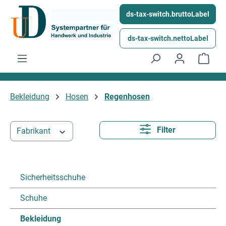
Ga naar de hoofdinhoud
ds-tax-switch.bruttoLabel
ds-tax-switch.nettoLabel
Wink
Bekleidung
Hosen
Regenhosen
Filter
Fabrikant
Sicherheitsschuhe
Schuhe
Bekleidung