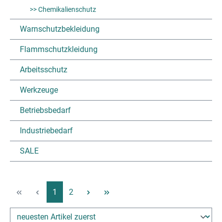
>> Chemikalienschutz
Warnschutzbekleidung
Flammschutzkleidung
Arbeitsschutz
Werkzeuge
Betriebsbedarf
Industriebedarf
SALE
Pagina
Pagina
1
2